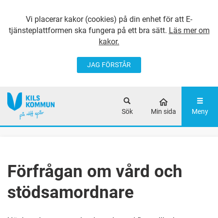
Vi placerar kakor (cookies) på din enhet för att E-
tjänsteplattformen ska fungera på ett bra sätt.
Läs mer om
kakor.
JAG FÖRSTÅR
GÅ DIREKT TILL
HUVUDINNEHÅLLET
Sök
Min sida
Meny
Förfrågan om vård och
stödsamordnare