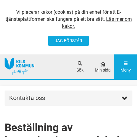
Vi placerar kakor (cookies) på din enhet för att E-
tjänsteplattformen ska fungera på ett bra sätt.
Läs mer om
kakor.
JAG FÖRSTÅR
GÅ DIREKT TILL
HUVUDINNEHÅLLET
Sök
Min sida
Meny
Kontakta oss
Beställning av