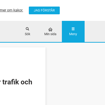
mer om kakor.
JAG FÖRSTÅR
ÅLLET
Sök
Min sida
Meny
 trafik och