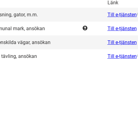
Länk
sning, gator, m.m.
Till e-tjänsten
munal mark, ansökan
Till e-tjänsten
enskilda vägar, ansökan
Till e-tjänsten
 tävling, ansökan
Till e-tjänsten